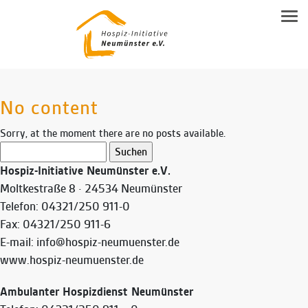
NEUMÜNSTERANER MODELL
Tog
Familienbegleitung
Leitgedanken
SPENDEN
Inhalte
Beratung
DOWNLOAD-BEREICH
Modell Beschreibung
Ehrenamtsausbildung
KONTAKT
Allgemeine Flyer HIN
No content
Ehrenamt
Sorry, at the moment there are no posts available.
Kontakt & Anfahrt
Suchen
Trauerbegleitung
nach:
Hospiz-Initiative Neumünster e.V.
Vereinsmitgliedschaft & Spenden
Hospiz-Notiz
Moltkestraße 8 · 24534 Neumünster
Telefon: 04321/250 911-0
Kooperationspartner
Fax: 04321/250 911-6
E-mail: info@hospiz-neumuenster.de
www.hospiz-neumuenster.de
Ambulanter Hospizdienst Neumünster