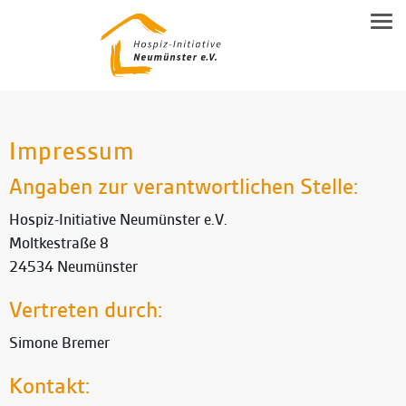
NEUMÜNSTERANER MODELL
Tog
Familienbegleitung
Leitgedanken
SPENDEN
Inhalte
Beratung
DOWNLOAD-BEREICH
Modell Beschreibung
Ehrenamtsausbildung
KONTAKT
Allgemeine Flyer HIN
Impressum
Ehrenamt
Angaben zur verantwortlichen Stelle:
Kontakt & Anfahrt
Trauerbegleitung
Hospiz-Initiative Neumünster e.V.
Vereinsmitgliedschaft & Spenden
Moltkestraße 8
Hospiz-Notiz
24534 Neumünster
Kooperationspartner
Vertreten durch:
Simone Bremer
Kontakt: