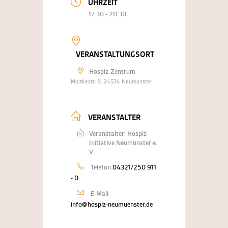
UHRZEIT
17:30 - 20:30
VERANSTALTUNGSORT
Hospiz-Zentrum
Moltkestr. 8, 24534 Neumünster
VERANSTALTER
Veranstalter: Hospiz-
Initiative Neumünster e.
V.
Telefon
04321/250 911
- 0
E-Mail
info@hospiz-neumuenster.de