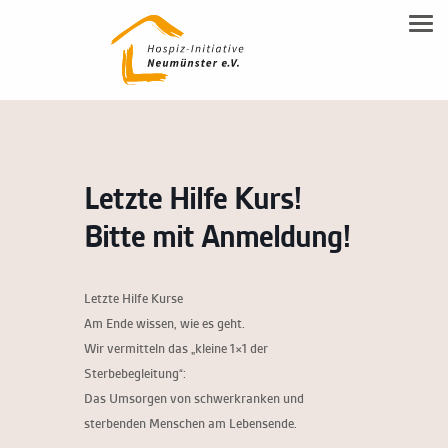
NEUMÜNSTERANER MODELL
Tog
Familienbegleitung
Leitgedanken
SPENDEN
Inhalte
Beratung
DOWNLOAD-BEREICH
Modell Beschreibung
Ehrenamtsausbildung
KONTAKT
Allgemeine Flyer HIN
Ehrenamt
Letzte Hilfe Kurs!
Kontakt & Anfahrt
Trauerbegleitung
Bitte mit Anmeldung!
Vereinsmitgliedschaft & Spenden
Hospiz-Notiz
Letzte Hilfe Kurse
Kooperationspartner
Am Ende wissen, wie es geht.
Wir vermitteln das „kleine 1×1 der
Sterbebegleitung“:
Das Umsorgen von schwerkranken und
sterbenden Menschen am Lebensende.