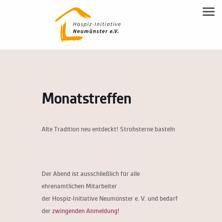
NEUMÜNSTERANER MODELL
Tog
Familienbegleitung
Leitgedanken
SPENDEN
Inhalte
Beratung
DOWNLOAD-BEREICH
Modell Beschreibung
Ehrenamtsausbildung
KONTAKT
Allgemeine Flyer HIN
Ehrenamt
Monatstreffen
Kontakt & Anfahrt
Trauerbegleitung
Vereinsmitgliedschaft & Spenden
Alte Tradition neu entdeckt! Strohsterne basteln
Hospiz-Notiz
Kooperationspartner
Der Abend ist ausschließlich für alle
ehrenamtlichen Mitarbeiter
der Hospiz-Initiative Neumünster e. V. und bedarf
der
zwingenden Anmeldung!