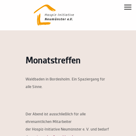
NEUMÜNSTERANER MODELL
Tog
Familienbegleitung
Leitgedanken
SPENDEN
Inhalte
Beratung
DOWNLOAD-BEREICH
Modell Beschreibung
Ehrenamtsausbildung
KONTAKT
Allgemeine Flyer HIN
Ehrenamt
Monatstreffen
Kontakt & Anfahrt
Trauerbegleitung
Vereinsmitgliedschaft & Spenden
Waldbaden in Bordesholm. Ein Spaziergang für
Hospiz-Notiz
alle Sinne.
Kooperationspartner
Der Abend ist ausschließlich für alle
ehrenamtlichen Mitarbeiter
der Hospiz-Initiative Neumünster e. V. und bedarf