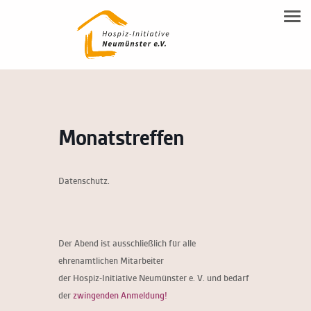
NEUMÜNSTERANER MODELL
Tog
Familienbegleitung
Leitgedanken
SPENDEN
Inhalte
Beratung
DOWNLOAD-BEREICH
Modell Beschreibung
Ehrenamtsausbildung
KONTAKT
Allgemeine Flyer HIN
Ehrenamt
Monatstreffen
Kontakt & Anfahrt
Trauerbegleitung
Vereinsmitgliedschaft & Spenden
Datenschutz.
Hospiz-Notiz
Kooperationspartner
Der Abend ist ausschließlich für alle
ehrenamtlichen Mitarbeiter
der Hospiz-Initiative Neumünster e. V. und bedarf
der
zwingenden Anmeldung!