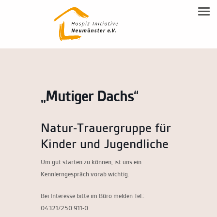
NEUMÜNSTERANER MODELL
Tog
Familienbegleitung
Leitgedanken
SPENDEN
Inhalte
Beratung
DOWNLOAD-BEREICH
Modell Beschreibung
Ehrenamtsausbildung
KONTAKT
Allgemeine Flyer HIN
Ehrenamt
„Mutiger Dachs“
Kontakt & Anfahrt
Trauerbegleitung
Vereinsmitgliedschaft & Spenden
Natur-Trauergruppe für
Hospiz-Notiz
Kinder und Jugendliche
Kooperationspartner
Um gut starten zu können, ist uns ein
Kennlerngespräch vorab wichtig.
Bei Interesse bitte im Büro melden Tel.:
04321/250 911-0