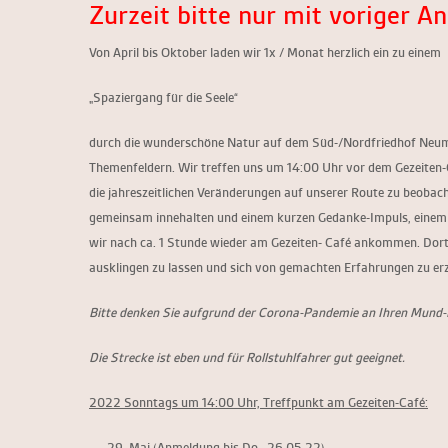
Zurzeit bitte nur mit voriger 
Von April bis Oktober laden wir 1x / Monat herzlich ein zu einem
„Spaziergang für die Seele“
durch die wunderschöne Natur auf dem
Süd-/Nordfriedhof Neu
Themenfeldern. Wir treffen uns um 14:00 Uhr vor dem Gezeiten
die jahreszeitlichen Veränderungen auf unserer Route zu beobac
gemeinsam innehalten und einem kurzen Gedanke-Impuls, einem G
wir nach ca. 1 Stunde wieder am Gezeiten- Café ankommen. Dort
ausklingen zu lassen und sich von gemachten Erfahrungen zu er
Bitte denken Sie aufgrund der Corona-Pandemie an Ihren Mund
Die Strecke ist eben und für Rollstuhlfahrer gut geeignet.
2022 Sonntags um 14:00 Uhr, Treffpunkt am Gezeiten-Café:
Mai
(
Anmeldung
bis Do., 26.05.22)
,