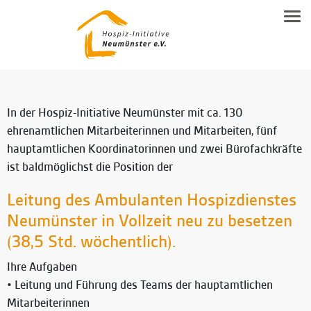
NEUMÜNSTERANER MODELL
Tog
Familienbegleitung
Leitgedanken
SPENDEN
Inhalte
Beratung
DOWNLOAD-BEREICH
Modell Beschreibung
Ehrenamtsausbildung
KONTAKT
Allgemeine Flyer HIN
In der Hospiz-Initiative Neumünster mit ca. 130
Ehrenamt
ehrenamtlichen Mitarbeiterinnen und Mitarbeiten, fünf
Kontakt & Anfahrt
hauptamtlichen Koordinatorinnen und zwei Bürofachkräfte
Trauerbegleitung
ist baldmöglichst die Position der
Vereinsmitgliedschaft & Spenden
Hospiz-Notiz
Leitung des Ambulanten Hospizdienstes
Kooperationspartner
Neumünster in Vollzeit neu zu besetzen
(38,5 Std. wöchentlich).
Ihre Aufgaben
• Leitung und Führung des Teams der hauptamtlichen
Mitarbeiterinnen